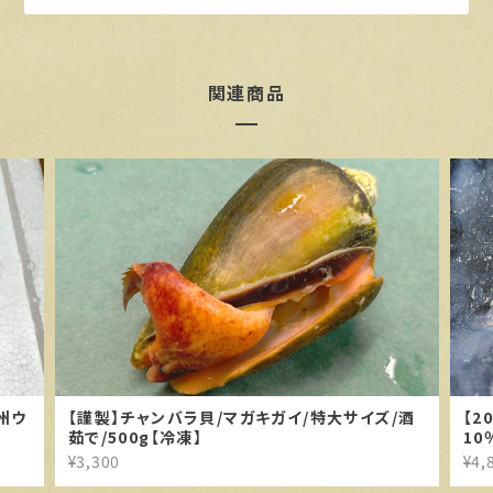
関連商品
州ウ
【謹製】チャンバラ貝/マガキガイ/特大サイズ/酒
【2
茹で/500g【冷凍】
10
¥3,300
¥4,