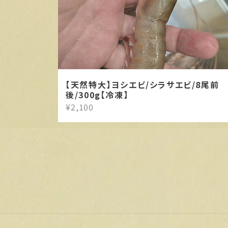
【天然特大】ヨシエビ/シラサエビ/8尾前
後/300g【冷凍】
¥2,100