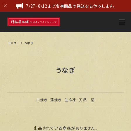
7/27~8/12まで冷凍商品の発送をお休みします。
HOME
うなぎ
うなぎ
白焼き
蒲焼き
生冷凍
天然 活
出品されている商品がありません。