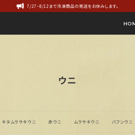
7/27~8/12まで冷凍商品の発送をお休みします。
HO
ウニ
キタムラサキウニ
赤ウニ
ムラサキウニ
バフンウニ