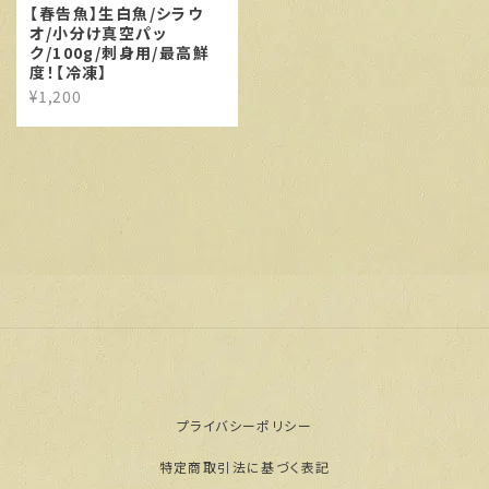
【春告魚】生白魚/シラウ
オ/小分け真空パッ
ク/100g/刺身用/最高鮮
度！【冷凍】
¥1,200
プライバシーポリシー
特定商取引法に基づく表記